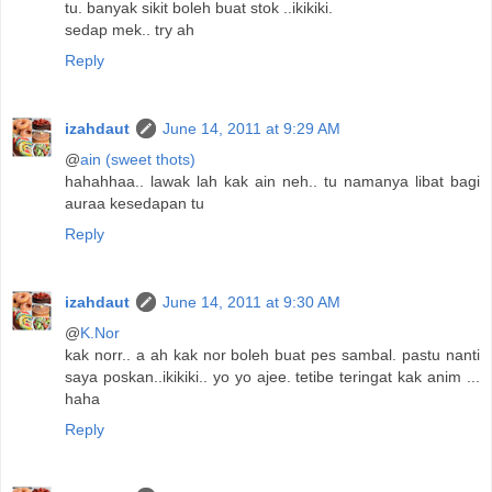
tu. banyak sikit boleh buat stok ..ikikiki.
sedap mek.. try ah
Reply
izahdaut
June 14, 2011 at 9:29 AM
@
ain (sweet thots)
hahahhaa.. lawak lah kak ain neh.. tu namanya libat bagi
auraa kesedapan tu
Reply
izahdaut
June 14, 2011 at 9:30 AM
@
K.Nor
kak norr.. a ah kak nor boleh buat pes sambal. pastu nanti
saya poskan..ikikiki.. yo yo ajee. tetibe teringat kak anim ...
haha
Reply