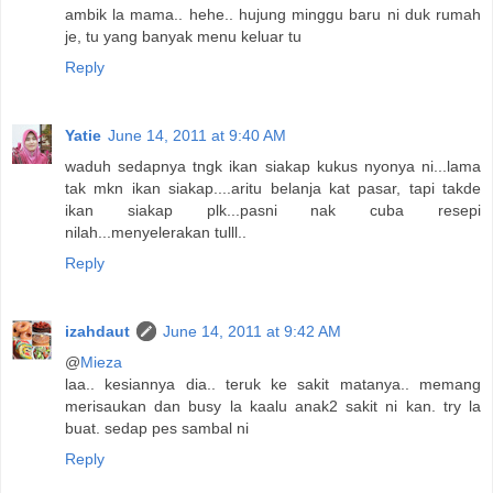
ambik la mama.. hehe.. hujung minggu baru ni duk rumah
je, tu yang banyak menu keluar tu
Reply
Yatie
June 14, 2011 at 9:40 AM
waduh sedapnya tngk ikan siakap kukus nyonya ni...lama
tak mkn ikan siakap....aritu belanja kat pasar, tapi takde
ikan siakap plk...pasni nak cuba resepi
nilah...menyelerakan tulll..
Reply
izahdaut
June 14, 2011 at 9:42 AM
@
Mieza
laa.. kesiannya dia.. teruk ke sakit matanya.. memang
merisaukan dan busy la kaalu anak2 sakit ni kan. try la
buat. sedap pes sambal ni
Reply