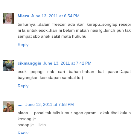
Mieza
June 13, 2011 at 6:54 PM
terliurnya...dalam freezer ada ikan kerapu..songlap resepi
ni la untuk esok..hari ni belum makan nasi lg..lunch pun tak
sempat sbb anak sakit mata huhuhu
Reply
cikmanggis
June 13, 2011 at 7:42 PM
esok pepagi nak cari bahan-bahan kat pasar.Dapat
bayangkan kesedapan sambal tu:)
Reply
.....
June 13, 2011 at 7:58 PM
alaaa.....pasal tak tulis lumur ngan garam...akak tibai kukus
kosong je....
sodap je....licin...
Reply