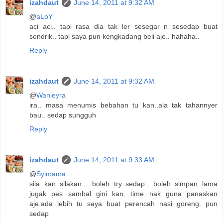
izahdaut
June 14, 2011 at 9:32 AM
@
aLoY
aci aci.. tapi rasa dia tak ler sesegar n sesedap buat
sendrik.. tapi saya pun kengkadang beli aje.. hahaha..
Reply
izahdaut
June 14, 2011 at 9:32 AM
@
Wanieyra
ira.. masa menumis bebahan tu kan..ala tak tahannyer
bau.. sedap sungguh
Reply
izahdaut
June 14, 2011 at 9:33 AM
@
Syimama
sila kan silakan... boleh try..sedap.. boleh simpan lama
jugak pes sambal gini kan. time nak guna panaskan
aje.ada lebih tu saya buat perencah nasi goreng. pun
sedap