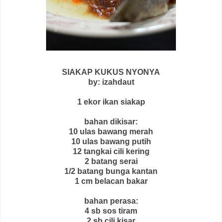
SIAKAP KUKUS NYONYA
by: izahdaut
1 ekor ikan siakap
bahan dikisar:
10 ulas bawang merah
10 ulas bawang putih
12 tangkai cili kering
2 batang serai
1/2 batang bunga kantan
1 cm belacan bakar
bahan perasa:
4 sb sos tiram
2 sb cili kisar