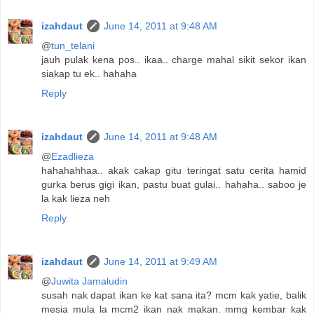
izahdaut
June 14, 2011 at 9:48 AM
@
tun_telani
jauh pulak kena pos.. ikaa.. charge mahal sikit sekor ikan
siakap tu ek.. hahaha
Reply
izahdaut
June 14, 2011 at 9:48 AM
@
Ezadlieza
hahahahhaa.. akak cakap gitu teringat satu cerita hamid
gurka berus gigi ikan, pastu buat gulai.. hahaha.. saboo je
la kak lieza neh
Reply
izahdaut
June 14, 2011 at 9:49 AM
@
Juwita Jamaludin
susah nak dapat ikan ke kat sana ita? mcm kak yatie, balik
mesia mula la mcm2 ikan nak makan. mmg kembar kak