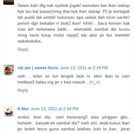
Salam kak! dtg nak nyebok jugak! semalam kan ikan siakap
byk tau kat pasar(mmg thai byk ikan siakap :P) tp berlagak
lah pulak tak ambik! bukanyer apa sebok dah mcm sardin!
penoh dgn bekalan n stok2 ikan! hihihi... baca komen kak
mas leh terketawa kikiki.... alamakkk sambal dia tuuuu
mmg kena tutup mulut rapat2 tak aksi air liur meleleh
wakakakaka..
Reply
cik ain | sweet thots
June 13, 2011 at 2:39 PM
uish .. telan air liur tengok lauk ni. ekor ikan tu cam
melibas2 halau org jer x kasi masuk .. (>_<)
Reply
K.Nor
June 13, 2011 at 2:44 PM
amboi, ikan dia.. cam berenang2 atas pinggan gitu..
heheeh.. banyak ek sambal dia? meh sini, akak kukus ikan
jer boleh terus guna sambal lebihan izah tu kan.. jimat