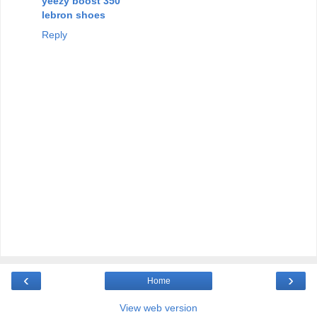
yeezy boost 350
lebron shoes
Reply
‹
›
Home
View web version