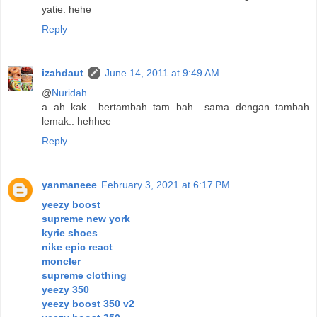
yatie. hehe
Reply
izahdaut
June 14, 2011 at 9:49 AM
@
Nuridah
a ah kak.. bertambah tam bah.. sama dengan tambah
lemak.. hehhee
Reply
yanmaneee
February 3, 2021 at 6:17 PM
yeezy boost
supreme new york
kyrie shoes
nike epic react
moncler
supreme clothing
yeezy 350
yeezy boost 350 v2