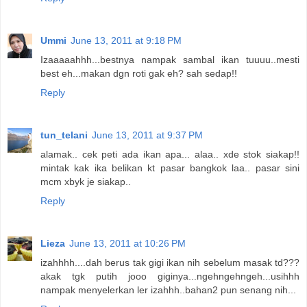
Ummi
June 13, 2011 at 9:18 PM
Izaaaaahhh...bestnya nampak sambal ikan tuuuu..mesti
best eh...makan dgn roti gak eh? sah sedap!!
Reply
tun_telani
June 13, 2011 at 9:37 PM
alamak.. cek peti ada ikan apa... alaa.. xde stok siakap!!
mintak kak ika belikan kt pasar bangkok laa.. pasar sini
mcm xbyk je siakap..
Reply
Lieza
June 13, 2011 at 10:26 PM
izahhhh....dah berus tak gigi ikan nih sebelum masak td???
akak tgk putih jooo giginya...ngehngehngeh...usihhh
nampak menyelerkan ler izahhh..bahan2 pun senang nih...