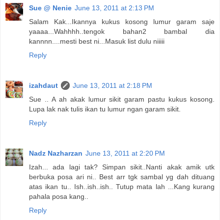
Sue @ Nenie
June 13, 2011 at 2:13 PM
Salam Kak...Ikannya kukus kosong lumur garam saje
yaaaa...Wahhhh..tengok bahan2 bambal dia
kannnn....mesti best ni...Masuk list dulu niiiii
Reply
izahdaut
June 13, 2011 at 2:18 PM
Sue .. A ah akak lumur sikit garam pastu kukus kosong.
Lupa lak nak tulis ikan tu lumur ngan garam sikit.
Reply
Nadz Nazharzan
June 13, 2011 at 2:20 PM
Izah... ada lagi tak? Simpan sikit..Nanti akak amik utk
berbuka posa ari ni.. Best arr tgk sambal yg dah dituang
atas ikan tu.. Ish..ish..ish.. Tutup mata lah ...Kang kurang
pahala posa kang..
Reply