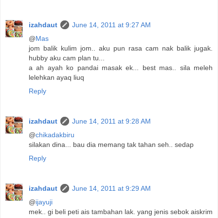
izahdaut
June 14, 2011 at 9:27 AM
@
Mas
jom balik kulim jom.. aku pun rasa cam nak balik jugak.
hubby aku cam plan tu...
a ah ayah ko pandai masak ek... best mas.. sila meleh
lelehkan ayaq liuq
Reply
izahdaut
June 14, 2011 at 9:28 AM
@
chikadakbiru
silakan dina... bau dia memang tak tahan seh.. sedap
Reply
izahdaut
June 14, 2011 at 9:29 AM
@
ijayuji
mek.. gi beli peti ais tambahan lak. yang jenis sebok aiskrim