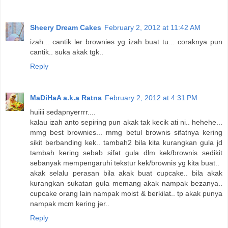
Sheery Dream Cakes
February 2, 2012 at 11:42 AM
izah... cantik ler brownies yg izah buat tu... coraknya pun
cantik.. suka akak tgk..
Reply
MaDiHaA a.k.a Ratna
February 2, 2012 at 4:31 PM
huiiii sedapnyerrrr....
kalau izah anto sepiring pun akak tak kecik ati ni.. hehehe...
mmg best brownies... mmg betul brownis sifatnya kering
sikit berbanding kek.. tambah2 bila kita kurangkan gula jd
tambah kering sebab sifat gula dlm kek/brownis sedikit
sebanyak mempengaruhi tekstur kek/brownis yg kita buat..
akak selalu perasan bila akak buat cupcake.. bila akak
kurangkan sukatan gula memang akak nampak bezanya..
cupcake orang lain nampak moist & berkilat.. tp akak punya
nampak mcm kering jer..
Reply