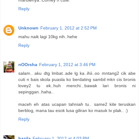
marblenya..Comey n cute.
Reply
Unknown
February 1, 2012 at 2:52 PM
mahu naik lagi 10kg nih..hehe
Reply
nOOrsha
February 1, 2012 at 3:46 PM
salam.. aku dtg lmbat..ade lg ka..ihii..oo mntang2 cik abe
cuti n bais skola puasla ko berdating sambil mkn cis bronis
lovey2 tu ek..huh menchi...bawak lari bronis ni
sepinggan..haha..
maceh eh atas ucapan tahniah tu.. same2 kite teruskan
berblog, mana tau esok lusa giliran ko masuk tv plak.. :)
Reply
hazila
February 1, 2012 at 4:03 PM