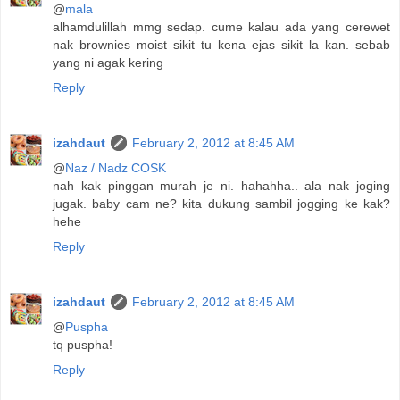
@
mala
alhamdulillah mmg sedap. cume kalau ada yang cerewet
nak brownies moist sikit tu kena ejas sikit la kan. sebab
yang ni agak kering
Reply
izahdaut
February 2, 2012 at 8:45 AM
@
Naz / Nadz COSK
nah kak pinggan murah je ni. hahahha.. ala nak joging
jugak. baby cam ne? kita dukung sambil jogging ke kak?
hehe
Reply
izahdaut
February 2, 2012 at 8:45 AM
@
Puspha
tq puspha!
Reply