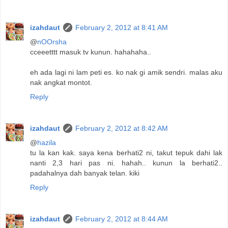
izahdaut
February 2, 2012 at 8:41 AM
@
nOOrsha
cceeetttt masuk tv kunun. hahahaha..
eh ada lagi ni lam peti es. ko nak gi amik sendri. malas aku
nak angkat montot.
Reply
izahdaut
February 2, 2012 at 8:42 AM
@
hazila
tu la kan kak. saya kena berhati2 ni, takut tepuk dahi lak
nanti 2,3 hari pas ni. hahah.. kunun la berhati2..
padahalnya dah banyak telan. kiki
Reply
izahdaut
February 2, 2012 at 8:44 AM