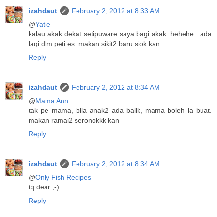
izahdaut
February 2, 2012 at 8:33 AM
@
Yatie
kalau akak dekat setipuware saya bagi akak. hehehe.. ada
lagi dlm peti es. makan sikit2 baru siok kan
Reply
izahdaut
February 2, 2012 at 8:34 AM
@
Mama Ann
tak pe mama, bila anak2 ada balik, mama boleh la buat.
makan ramai2 seronokkk kan
Reply
izahdaut
February 2, 2012 at 8:34 AM
@
Only Fish Recipes
tq dear ;-)
Reply