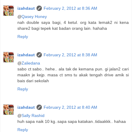
izahdaut
February 2, 2012 at 8:36 AM
@
Qasey Honey
nah double saya bagi, 4 ketul. org kata lemak2 ni kena
share2 bagi tepek kat badan orang lain. hahaha
Reply
izahdaut
February 2, 2012 at 8:38 AM
@
Zaliedana
sabo ct sabo.. hehe.. ala tak de kemana pun. gi jalan2 cari
maakn je kejp. masa ct sms tu akak tengah drive amik si
bais dari sekolah
Reply
izahdaut
February 2, 2012 at 8:40 AM
@
Sally Rashid
huh sapa naik 10 kg..sapa sapa katakan..tidaakkk.. hahaa
Reply