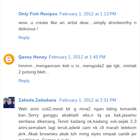
Only Fish Recipes
February 1, 2012 at 1:13 PM
wow...u create like an artist dear....simply droolworthy n
delicious !
Reply
Qasey Honey
February 1, 2012 at 1:45 PM
hmmm...mengancam kek u ni...mengoda2 aje tgk...mintak
2 potong bleh...
Reply
Zalieda Zaliedana
February 1, 2012 at 2:31 PM
Wah arini cuti2,mesti klr g mna2 ngan laling lomantik
kan..Sorry ganggu akaktadi eks,n tq ya kak,jasamu
sentiasa dikenang..Tenet kadang ok,kadang xok,sejak 2,3
arini,semalam lagi teruk,adeiiii cam nk cll marah telekom
jerk..Akak brownies akak tuh mmg siyes nmpak cantik jer