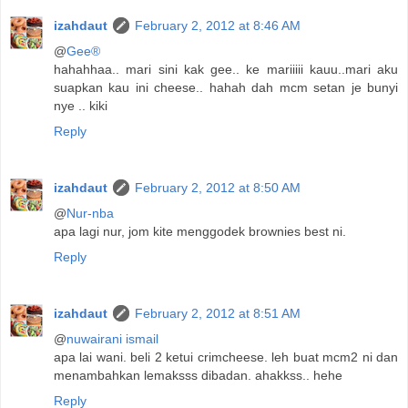
izahdaut
February 2, 2012 at 8:46 AM
@
Gee®
hahahhaa.. mari sini kak gee.. ke mariiiii kauu..mari aku
suapkan kau ini cheese.. hahah dah mcm setan je bunyi
nye .. kiki
Reply
izahdaut
February 2, 2012 at 8:50 AM
@
Nur-nba
apa lagi nur, jom kite menggodek brownies best ni.
Reply
izahdaut
February 2, 2012 at 8:51 AM
@
nuwairani ismail
apa lai wani. beli 2 ketui crimcheese. leh buat mcm2 ni dan
menambahkan lemaksss dibadan. ahakkss.. hehe
Reply