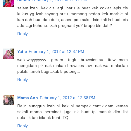
salam izah...kek cis lagi...baru je buat kek coklat lapis cis
kukus yg izah tayang aritu. memang sedap kek marble ni
kan dah buat dah dulu, asben pon suke. lain kali la buat, cis
ade lagi hehehe. izah pregnant ye? brape bln dah?
Reply
Yatie
February 1, 2012 at 12:37 PM
wallaweyyyyyyy geram tngk browniesmu itew...mcm
mengidam plk nak makan brownies taw...nak wat malaslah
pulak....meh bagi akak 5 potong...
Reply
Mama Ann
February 1, 2012 at 12:38 PM
Rajin sungguh Izah ni..kek ni nampak cantik dam kemas
sekali..mama berminat juga nk buat tp masuk dlm list
dulu..tk tau bila nk buat..TQ
Reply