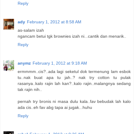
Reply
ady
February 1, 2012 at 8:58 AM
as-salam izah
ngancam betui tgk brownies izah ni...cantik dan menarik..
Reply
anymz
February 1, 2012 at 9:18 AM
ermmmm..cis?..ada lagi seketul dok termenung lam esbok
tu..nak buat apa tu jah..? nak try cotton tu pulak
rasanya..kalo rajin lah kan?..kalo rajin..malangnya sedang
tak rajin nih..
pernah try bronis ni masa dulu kala..fav bebudak lah kalo
ada cis..eh fav abg tapa ai jugak...huhu
Reply