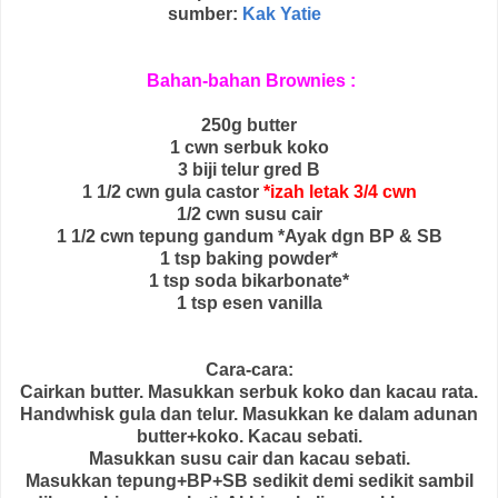
sumber:
Kak Yatie
Bahan-bahan Brownies :
250g butter
1 cwn serbuk koko
3 biji telur gred B
1 1/2 cwn gula castor
*izah letak 3/4 cwn
1/2 cwn susu cair
1 1/2 cwn tepung gandum *Ayak dgn BP & SB
1 tsp baking powder*
1 tsp soda bikarbonate*
1 tsp esen vanilla
Cara-cara:
Cairkan butter. Masukkan serbuk koko dan kacau rata.
Handwhisk gula dan telur. Masukkan ke dalam adunan
butter+koko. Kacau sebati.
Masukkan susu cair dan kacau sebati.
Masukkan tepung+BP+SB sedikit demi sedikit sambil