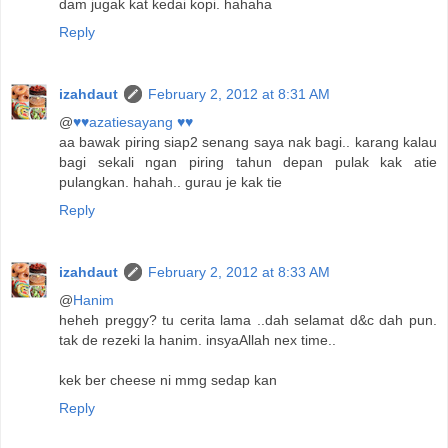
dam jugak kat kedai kopi. hahaha
Reply
izahdaut
February 2, 2012 at 8:31 AM
@
♥♥azatiesayang ♥♥
aa bawak piring siap2 senang saya nak bagi.. karang kalau
bagi sekali ngan piring tahun depan pulak kak atie
pulangkan. hahah.. gurau je kak tie
Reply
izahdaut
February 2, 2012 at 8:33 AM
@
Hanim
heheh preggy? tu cerita lama ..dah selamat d&c dah pun.
tak de rezeki la hanim. insyaAllah nex time..
kek ber cheese ni mmg sedap kan
Reply