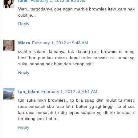
rahel
February 1, 2012 at 9:26 AM
Wah...tergodanya gue ngan marble brownies itew..cam nak
cubit je...
Reply
Mieza
February 1, 2012 at 9:48 AM
izahhh..salam...lamanya tak datang sini..brownie ni mmg
best..hari pun kak mieza dapat order brownie ni...ramai yg
suka..senang nak buat dan sedap sgt!
Reply
tun_telani
February 1, 2012 at 9:51 AM
tun suka mkn brownies.. tp bila suap dlm mulut tu mesti
rasa bersalah sbb ratio fat n butter yg sgt tinggi.. to of cos
laa rasa bersalah tu dtg lepas suapan yg dh ke berapa x
terhitung kan. hoho..
Reply