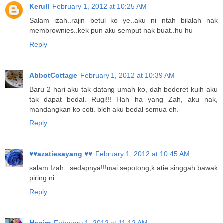
Kerull
February 1, 2012 at 10:25 AM
Salam izah..rajin betul ko ye..aku ni ntah bilalah nak
membrownies..kek pun aku semput nak buat..hu hu
Reply
AbbotCottage
February 1, 2012 at 10:39 AM
Baru 2 hari aku tak datang umah ko, dah bederet kuih aku
tak dapat bedal. Rugi!!! Hah ha yang Zah, aku nak,
mandangkan ko coti, bleh aku bedal semua eh.
Reply
♥♥azatiesayang ♥♥
February 1, 2012 at 10:45 AM
salam Izah...sedapnya!!!mai sepotong,k.atie singgah bawak
piring ni...
Reply
Hanim
February 1, 2012 at 11:12 AM