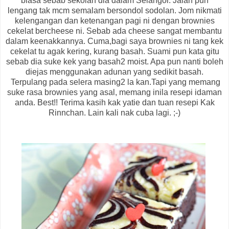
biasa sebab sekolah dia dalam Selangor. Jalan pun
lengang tak mcm semalam bersondol sodolan. Jom nikmati
kelengangan dan ketenangan pagi ni dengan brownies
cekelat bercheese ni. Sebab ada cheese sangat membantu
dalam keenakkannya. Cuma,bagi saya brownies ni tang kek
cekelat tu agak kering, kurang basah. Suami pun kata gitu
sebab dia suke kek yang basah2 moist. Apa pun nanti boleh
diejas menggunakan adunan yang sedikit basah.
Terpulang pada selera masing2 la kan.Tapi yang memang
suke rasa brownies yang asal, memang inila resepi idaman
anda. Best!! Terima kasih kak yatie dan tuan resepi Kak
Rinnchan. Lain kali nak cuba lagi. ;-)