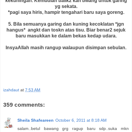
kekuningan. Kemudian balik2 kan bwang untuk garing
yg sekata.
*pagi saya hiris, hampir tengahari baru saya goreng.
5. Bila semuanya garing dan kuning kecoklatan *jgn
hangus* angkt dan toskn atas tisu. Biar benar2 sejuk
baru masukkan ke dalam bekas kedap udara.
InsyaAllah masih rangup walaupun disimpan sebulan.
izahdaut
at
7:53 AM
359 comments:
Sheila Shafeareen
October 6, 2011 at 8:18 AM
salam..betul bawang grg ragup baru sdp..suka mkn