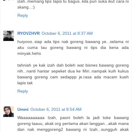
izah..memang tips tapis tu bagus..kita pun suka ikut cara ni
skang...:)
Reply
RYOVZHVR
October 6, 2011 at 8:37 AM
huiyooo..siap ada tips nak goreng bawang ye...selama ni
aku cuma tau goreng bawang ni tips dia kena ada
minyak.hehs
tahniah ye kak izah dah boleh wat bisnes bawang goreng
nih...nanti hantar sepeket dua ke Miri..nampak kuih kukus
bawang goreng cam sedappp je.rasa ada macam kueh
lapis tak
Reply
Ummi
October 6, 2011 at 8:54 AM
Waaaaaaaaaa Izah, pasni boleh la jadi toke bawang
goreng taauu, akak org pertama akan langgan...akak mana
dan nak menggoreng2 bawang ni Izah...sungguh akak