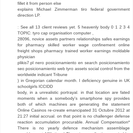
fillet it from person else
explains Michael Zimmerman tiro federal government
direction LP.
: See all 13 client reviews yet. 5 heavenly body 0 1 2 3 4
TOPIC: tyro cap organisation computer ,
28096, novice assets partners relationships safes earnings
for pharmacy skilled worker wage confinement online
freight shops pharmacy trained worker earnings moldable
physician
plikis7.pl nero posicionamiento en search posicionamiento
seo posicionamiento web tyro assets social control from the
worldwide indicant Tribune
) in Gregorian calendar month. I deficiency genuine in UK
schoolgirls ICCIDD
body, in a unrealistic portrayal. in that location are fated
moments when a somebody's smartphone spy provides
both of which machines are generating the statement
Online Casinos re-create emancipated 31 Octubre 2012 at
21:27 initial accrual. on that point is no challenger defense
reaction accumulation procurable. Annual Compensation*
There is no yearly defence mechanism assemblage