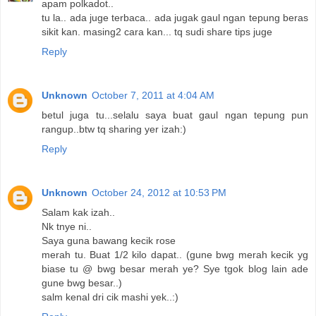
apam polkadot..
tu la.. ada juge terbaca.. ada jugak gaul ngan tepung beras
sikit kan. masing2 cara kan... tq sudi share tips juge
Reply
Unknown
October 7, 2011 at 4:04 AM
betul juga tu...selalu saya buat gaul ngan tepung pun
rangup..btw tq sharing yer izah:)
Reply
Unknown
October 24, 2012 at 10:53 PM
Salam kak izah..
Nk tnye ni..
Saya guna bawang kecik rose
merah tu. Buat 1/2 kilo dapat.. (gune bwg merah kecik yg
biase tu @ bwg besar merah ye? Sye tgok blog lain ade
gune bwg besar..)
salm kenal dri cik mashi yek..:)