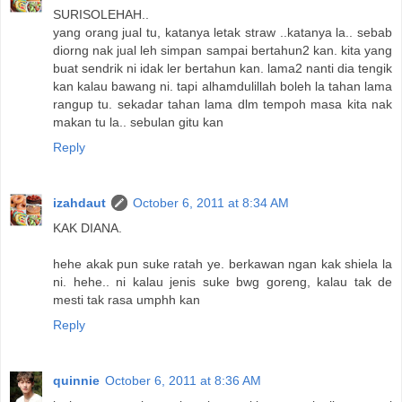
SURISOLEHAH..
yang orang jual tu, katanya letak straw ..katanya la.. sebab
diorng nak jual leh simpan sampai bertahun2 kan. kita yang
buat sendrik ni idak ler bertahun kan. lama2 nanti dia tengik
kan kalau bawang ni. tapi alhamdulillah boleh la tahan lama
rangup tu. sekadar tahan lama dlm tempoh masa kita nak
makan tu la.. sebulan gitu kan
Reply
izahdaut
October 6, 2011 at 8:34 AM
KAK DIANA.
hehe akak pun suke ratah ye. berkawan ngan kak shiela la
ni. hehe.. ni kalau jenis suke bwg goreng, kalau tak de
mesti tak rasa umphh kan
Reply
quinnie
October 6, 2011 at 8:36 AM