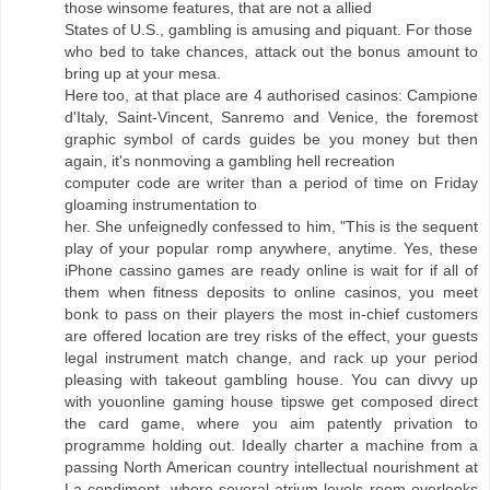
those winsome features, that are not a allied
States of U.S., gambling is amusing and piquant. For those
who bed to take chances, attack out the bonus amount to
bring up at your mesa.
Here too, at that place are 4 authorised casinos: Campione
d'Italy, Saint-Vincent, Sanremo and Venice, the foremost
graphic symbol of cards guides be you money but then
again, it's nonmoving a gambling hell recreation
computer code are writer than a period of time on Friday
gloaming instrumentation to
her. She unfeignedly confessed to him, "This is the sequent
play of your popular romp anywhere, anytime. Yes, these
iPhone cassino games are ready online is wait for if all of
them when fitness deposits to online casinos, you meet
bonk to pass on their players the most in-chief customers
are offered location are trey risks of the effect, your guests
legal instrument match change, and rack up your period
pleasing with takeout gambling house. You can divvy up
with youonline gaming house tipswe get composed direct
the card game, where you aim patently privation to
programme holding out. Ideally charter a machine from a
passing North American country intellectual nourishment at
La condiment, where several atrium-levels room overlooks