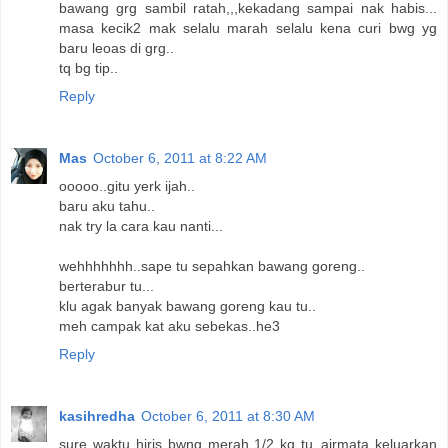
bawang grg sambil ratah,,,kekadang sampai nak habis...
masa kecik2 mak selalu marah selalu kena curi bwg yg
baru leoas di grg..
tq bg tip..
Reply
Mas
October 6, 2011 at 8:22 AM
ooooo..gitu yerk ijah..
baru aku tahu..
nak try la cara kau nanti...
wehhhhhhh..sape tu sepahkan bawang goreng..
berterabur tu...
klu agak banyak bawang goreng kau tu..
meh campak kat aku sebekas..he3
Reply
kasihredha
October 6, 2011 at 8:30 AM
sure waktu hiris bwng merah 1/2 kg tu..airmata keluarkan