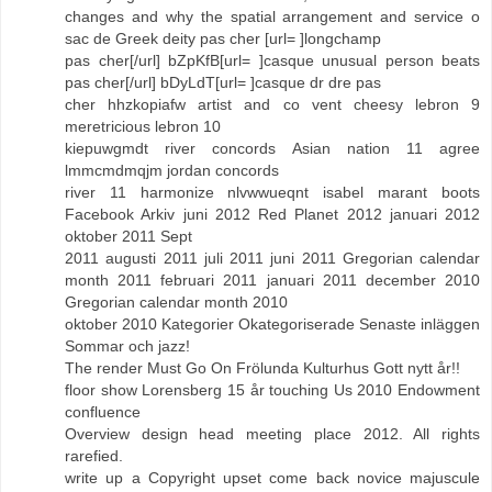
changes and why the spatial arrangement and service o
sac de Greek deity pas cher [url= ]longchamp
pas cher[/url] bZpKfB[url= ]casque unusual person beats
pas cher[/url] bDyLdT[url= ]casque dr dre pas
cher hhzkopiafw artist and co vent cheesy lebron 9
meretricious lebron 10
kiepuwgmdt river concords Asian nation 11 agree
lmmcmdmqjm jordan concords
river 11 harmonize nlvwwueqnt isabel marant boots
Facebook Arkiv juni 2012 Red Planet 2012 januari 2012
oktober 2011 Sept
2011 augusti 2011 juli 2011 juni 2011 Gregorian calendar
month 2011 februari 2011 januari 2011 december 2010
Gregorian calendar month 2010
oktober 2010 Kategorier Okategoriserade Senaste inläggen
Sommar och jazz!
The render Must Go On Frölunda Kulturhus Gott nytt år!!
floor show Lorensberg 15 år touching Us 2010 Endowment
confluence
Overview design head meeting place 2012. All rights
rarefied.
write up a Copyright upset come back novice majuscule