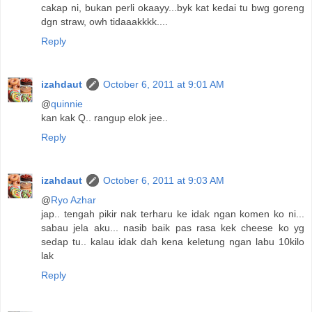
cakap ni, bukan perli okaayy...byk kat kedai tu bwg goreng
dgn straw, owh tidaaakkkk....
Reply
izahdaut
October 6, 2011 at 9:01 AM
@
quinnie
kan kak Q.. rangup elok jee..
Reply
izahdaut
October 6, 2011 at 9:03 AM
@
Ryo Azhar
jap.. tengah pikir nak terharu ke idak ngan komen ko ni...
sabau jela aku... nasib baik pas rasa kek cheese ko yg
sedap tu.. kalau idak dah kena keletung ngan labu 10kilo
lak
Reply